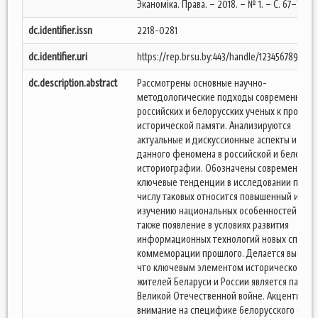
Эканоміка. Права. – 2018. – № 1. – С. 67–75.
dc.identifier.issn
2218-0281
dc.identifier.uri
https://rep.brsu.by:443/handle/123456789/1651
dc.description.abstract
Рассмотрены основные научно-
методологические подходы современных
российских и белорусских ученых к пробле
исторической памяти. Анализируются
актуальные и дискуссионные аспекты изуче
данного феномена в российской и белорус
историографии. Обозначены современные
ключевые тенденции в исследовании памяти
числу таковых относится повышенный интер
изучению национальных особенностей памя
также появление в условиях развития
информационных технологий новых способ
коммеморации прошлого. Делается вывод о
что ключевым элементом исторической па
жителей Беларуси и России является память
Великой Отечественной войне. Акцентируе
внимание на специфике белорусского обра