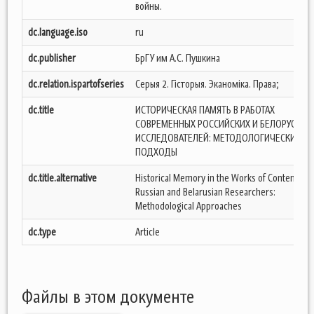
войны.
dc.language.iso
ru
dc.publisher
БрГУ им А.С. Пушкина
dc.relation.ispartofseries
Серыя 2. Гісторыя. Эканоміка. Права;
dc.title
ИСТОРИЧЕСКАЯ ПАМЯТЬ В РАБОТАХ
СОВРЕМЕННЫХ РОССИЙСКИХ И БЕЛОРУССКИ
ИССЛЕДОВАТЕЛЕЙ: МЕТОДОЛОГИЧЕСКИЕ
ПОДХОДЫ
dc.title.alternative
Historical Memory in the Works of Contempor
Russian and Belarusian Researchers:
Methodological Approaches
dc.type
Article
Файлы в этом документе