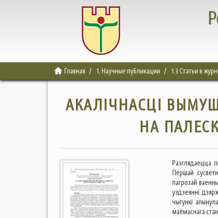
Р
Главная
1. Научные публикации
1.3 Статьи в жур
АКАЛІЧНАСЦІ ВЫМУШ
НА ПАЛЕСК
Разглядаецца п
Першай сусветн
пагрозай ваенны
уздзеянні дзяр
чыгункі апынул
маѐмаснага стан