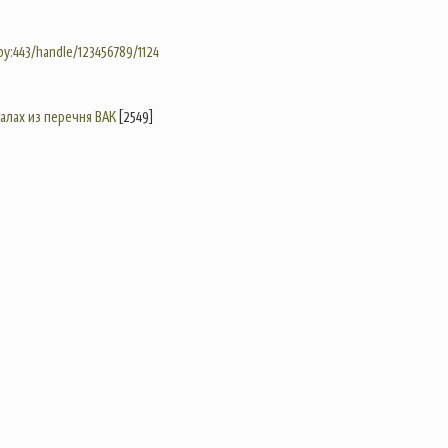
.by:443/handle/123456789/1124
налах из перечня ВАК
[2549]