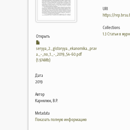
URI
https://rep.brsu
Collections
1.3 Статьи в жур
Открыть
seryya_2._gistoryya._ekanomika._prav
a._-_no_1._-_2019_54-60.pdf
(1.974Mb)
Дата
2019
Автор
Карнялюк, В.Р.
Metadata
Показать полную информацию