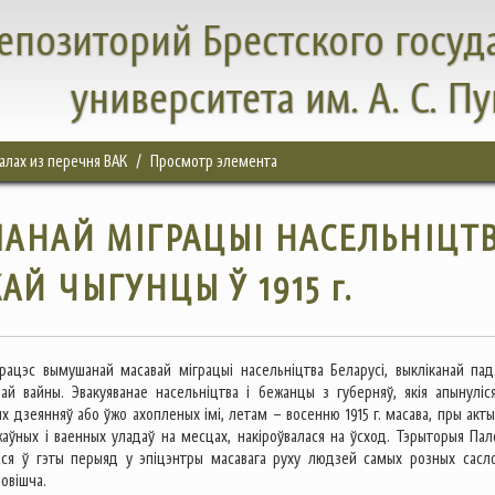
епозиторий Брестского госуд
университета им. А. С. П
налах из перечня ВАК
Просмотр элемента
АНАЙ МІГРАЦЫІ НАСЕЛЬНІЦТ
АЙ ЧЫГУНЦЫ Ў 1915 г.
рацэс вымушанай масавай міграцыі насельніцтва Беларусі, выкліканай пад
ай вайны. Эвакуяванае насельніцтва і бежанцы з губерняў, якія апынуліс
х дзеянняў або ўжо ахопленых імі, летам – восенню 1915 г. масава, пры акт
жаўных і ваенных уладаў на месцах, накіроўвалася на ўсход. Тэрыторыя Пал
ася ў гэты перыяд у эпіцэнтры масавага руху людзей самых розных сасло
овішча.