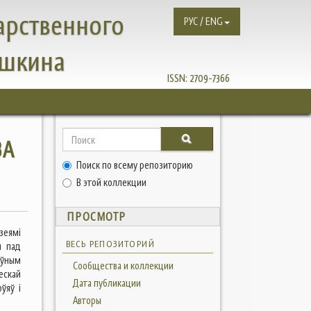
арственного
РУС / ENG
ушкина
ISSN:
2709-7366
ВА
Поиск по всему репозиторию
В этой коллекции
ПРОСМОТР
зеямі
ВЕСЬ РЕПОЗИТОРИЙ
я пад
ыўным
Сообщества и коллекции
ескай
Дата публикации
ўяў і
Авторы