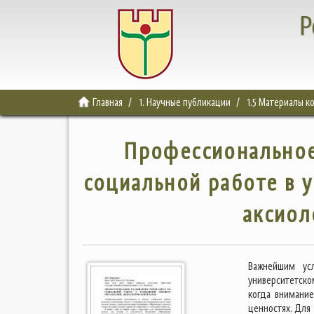
Р
Главная
1. Научные публикации
1.5 Материалы 
Профессиональное
социальной работе в 
аксиол
Важнейшим ус
университетско
когда внимани
ценностях. Для