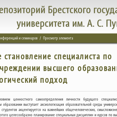
епозиторий Брестского госуд
университета им. А. С. П
конференций и семинаров
Просмотр элемента
 становление специалиста по
учреждении высшего образован
огический подход
ловием ценностного самоопределения личности будущего специали
м образовании выступает аксиологизация образовательной среды универси
е студентов акцентируется на важнейших общечеловеческих, смысложизн
 этого целесообразно планирование специальных дисциплин и курсов по вы