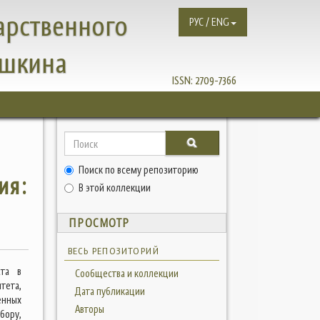
арственного
РУС / ENG
ушкина
ISSN:
2709-7366
Поиск по всему репозиторию
ия:
В этой коллекции
ПРОСМОТР
ВЕСЬ РЕПОЗИТОРИЙ
ста в
Сообщества и коллекции
тета,
Дата публикации
енных
Авторы
бору,