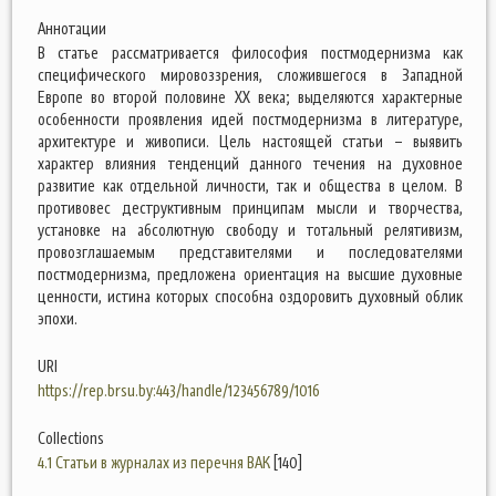
Аннотации
В статье рассматривается философия постмодернизма как
специфического мировоззрения, сложившегося в Западной
Европе во второй половине XX века; выделяются характерные
особенности проявления идей постмодернизма в литературе,
архитектуре и живописи. Цель настоящей статьи – выявить
характер влияния тенденций данного течения на духовное
развитие как отдельной личности, так и общества в целом. В
противовес деструктивным принципам мысли и творчества,
установке на абсолютную свободу и тотальный релятивизм,
провозглашаемым представителями и последователями
постмодернизма, предложена ориентация на высшие духовные
ценности, истина которых способна оздоровить духовный облик
эпохи.
URI
https://rep.brsu.by:443/handle/123456789/1016
Collections
4.1 Статьи в журналах из перечня ВАК
[140]