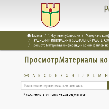
Р
Главная
1. Научные публикации
Материалы конф
ТРАДИЦИИ И ИННОВАЦИИ В СОЦИАЛЬНОЙ РАБОТЕ. СОС
Просмотр Материалы конференции одним файлом по
ПросмотрМатериалы ко
0-9
A
B
C
D
E
F
G
H
I
J
K
L
M
N
К сожалению, этот поиск не дал результатов.