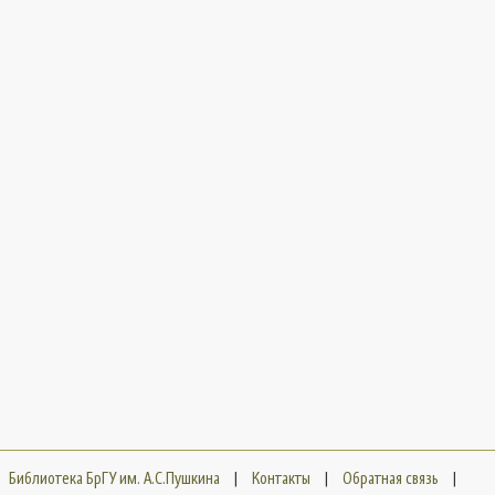
Библиотека БрГУ им. А.С.Пушкина
|
Контакты
|
Обратная связь
|