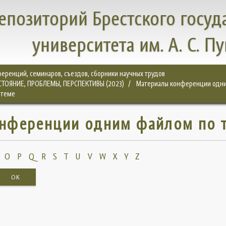
епозиторий Брестского госуд
университета им. А. С. П
еренций, семинаров, съездов, сборники научных трудов
ТОЯНИЕ, ПРОБЛЕМЫ, ПЕРСПЕКТИВЫ (2023)
Материалы конференции одн
 теме
нференции одним файлом по 
O
P
Q
R
S
T
U
V
W
X
Y
Z
OK