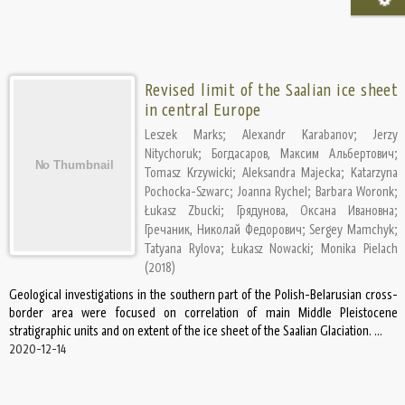
Revised limit of the Saalian ice sheet
in central Europe
Leszek Marks
;
Alexandr Karabanov
;
Jerzy
Nitychoruk
;
Богдасаров, Максим Альбертович
;
Tomasz Krzywicki
;
Aleksandra Majecka
;
Katarzyna
Pochocka-Szwarc
;
Joanna Rychel
;
Barbara Woronk
;
Łukasz Zbucki
;
Грядунова, Оксана Ивановна
;
Гречаник, Николай Федорович
;
Sergey Mamchyk
;
Tatyana Rylova
;
Łukasz Nowacki
;
Monika Pielach
(
2018
)
Geological investigations in the southern part of the Polish-Belarusian cross-
border area were focused on correlation of main Middle Pleistocene
stratigraphic units and on extent of the ice sheet of the Saalian Glaciation. ...
2020-12-14