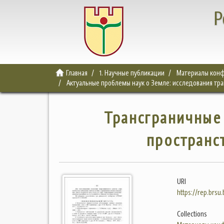
Р
Главная
1. Научные публикации
Материалы конф
Актуальные проблемы наук о Земле: исследования тра
Трансграничные
пространс
URI
https://rep.brsu
Collections