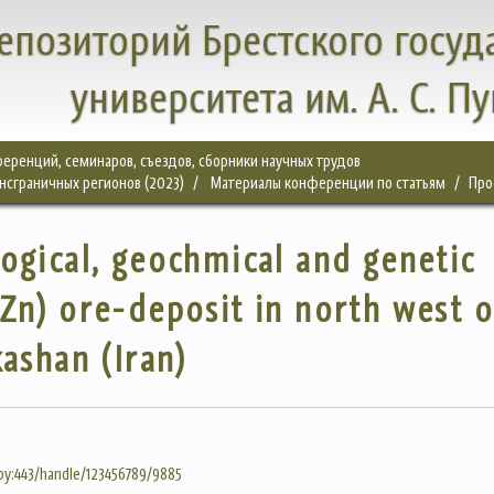
епозиторий Брестского госуд
университета им. А. С. П
еренций, семинаров, съездов, сборники научных трудов
нсграничных регионов (2023)
Материалы конференции по статьям
Про
ogical‚ geochmical and genetic
Zn) ore-deposit in north west o
kashan (Iran)
.by:443/handle/123456789/9885