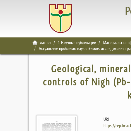
Р
Главная
1. Научные публикации
Материалы конф
Актуальные проблемы наук о Земле: исследования тра
Geological‚ mineral
controls of Nigh (Pb-
URI
https://rep.brsu