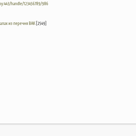
.by:443/handle/123456789/986
налах из перечня ВАК
[2549]