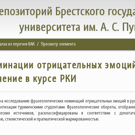
епозиторий Брестского госуд
университета им. А. С. П
налах из перечня ВАК
Просмотр элемента
минации отрицательных эмоци
чение в курсе РКИ
на исследованию фразеологических номинаций отрицательных эмоций в ру
антизации туркменскими студентами. Фразеологические обороты, отобранн
ческих источников, расклассифицированы в соответствии с денотат
ю, стилистической и прагматической маркированностью.