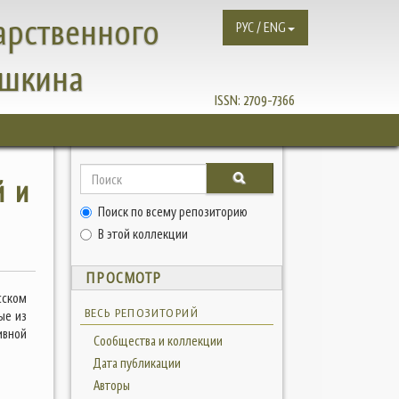
арственного
РУС / ENG
ушкина
ISSN:
2709-7366
й и
Поиск по всему репозиторию
В этой коллекции
ПРОСМОТР
сском
ВЕСЬ РЕПОЗИТОРИЙ
ые из
ивной
Сообщества и коллекции
Дата публикации
Авторы