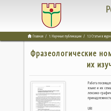
Р
Главная
1. Научные публикации
1.3 Статьи в жур
Фразеологические но
их изу
Работа посвяще
языке и их сем
лексико-графи
принадлежность
URI