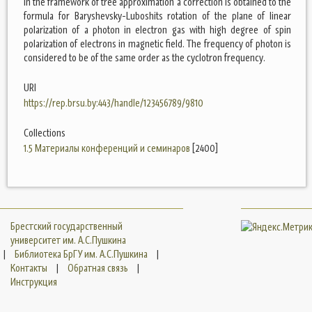
In the framework of tree approximation a correction is obtained to the
formula for Baryshevsky-Luboshits rotation of the plane of linear
polarization of a photon in electron gas with high degree of spin
polarization of electrons in magnetic field. The frequency of photon is
considered to be of the same order as the cyclotron frequency.
URI
https://rep.brsu.by:443/handle/123456789/9810
Collections
1.5 Материалы конференций и семинаров
[2400]
Брестский государственный
университет им. А.С.Пушкина
|
Библиотека БрГУ им. А.С.Пушкина
|
Контакты
|
Обратная связь
|
Инструкция