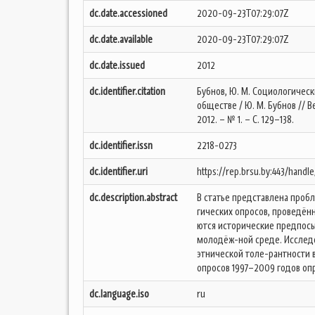
dc.date.accessioned
2020-09-23T07:29:07Z
dc.date.available
2020-09-23T07:29:07Z
dc.date.issued
2012
dc.identifier.citation
Бубнов, Ю. М. Социологичес
обществе / Ю. М. Бубнов // Ве
2012. – № 1. – С. 129–138.
dc.identifier.issn
2218-0273
dc.identifier.uri
https://rep.brsu.by:443/handl
dc.description.abstract
В статье представлена про
гических опросов, проведённы
ются исторические предпосы
молодёж-ной среде. Исслед
этнической толе-рантности 
опросов 1997–2009 годов оп
dc.language.iso
ru