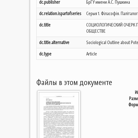
dc.publisher
БрГУ имени А.С. Пушкина
dc.relation.ispartofseries
Серыя 1. Філасофія. Паліталог
dc.title
СОЦИОЛОГИЧЕСКИЙ ОЧЕРК 
ОБЩЕСТВЕ
dc.title.alternative
Sociological Outline about Pote
dc.type
Article
Файлы в этом документе
И
Разм
Форм