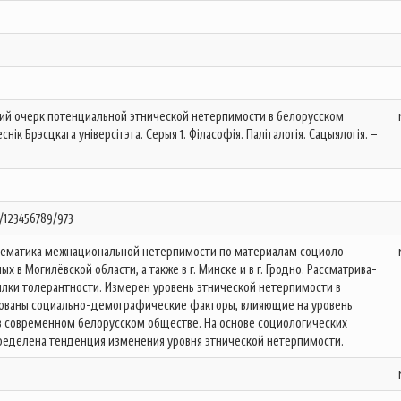
кий очерк потенциальной этнической нетерпимости в белорусском
снік Брэсцкага універсітэта. Серыя 1. Філасофія. Паліталогія. Сацыялогія. –
e/123456789/973
блематика межнациональной нетерпимости по материалам социоло-
х в Могилёвской области, а также в г. Минске и в г. Гродно. Рассматрива-
лки толерантности. Измерен уровень этнической нетерпимости в
ованы социально-демографические факторы, влияющие на уровень
в современном белорусском обществе. На основе социологических
ределена тенденция изменения уровня этнической нетерпимости.