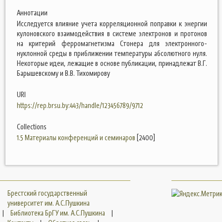
Аннотации
Исследуется влияние учета корреляционной поправки к энергии
кулоновского взаимодействия в системе электронов и протонов
на критерий ферромагнетизма Стонера для электронного-
нуклонной среды в приближении температуры абсолютного нуля.
Некоторые идеи, лежащие в основе публикации, принадлежат В.Г.
Барышевскому и В.В. Тихомирову
URI
https://rep.brsu.by:443/handle/123456789/9712
Collections
1.5 Материалы конференций и семинаров
[2400]
Брестский государственный
университет им. А.С.Пушкина
|
Библиотека БрГУ им. А.С.Пушкина
|