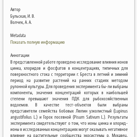
Автор
Бульская, И. В.
Волчек, А. А.
Metadata
Показать полную информацию
Аннотации
В представленной работе проведено исследование влияния ионов
цинка, хлоридов и фосфатов в концентрациях, типичных для
поверхностного стока с территории г. Бреста в летний и зимний
период на развитие растений на ранних стадиях методом
рулонной культуры. Для проведения эксперимента бы-ли выбраны
компоненты, значения концентраций которых в наибольшей
степени превышают значения ПДК для рыбохозяйственных
водоемов. В качестве тест-объектов были выбраны
представители семейства бобовых Люпин узколистный (Lupinus
angustifolius L.) и Горох посевной (Pisum Sativum L.). Результаты
эксперимента свидетельствуют о том, что ионы цинка и хлорид-
ионы в исследованных концентрациях могут оказывать негативное
влияние на растительные сообщества экосистемы р. Мухавец,