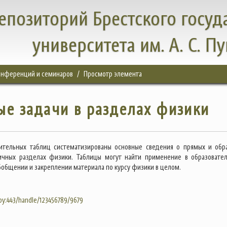
епозиторий Брестского госуд
университета им. А. С. П
конференций и семинаров
Просмотр элемента
е задачи в разделах физики
ительных таблиц систематизированы основные сведения о прямых и обр
личных разделах физики. Таблицы могут найти применение в образовате
бобщении и закреплении материала по курсу физики в целом.
.by:443/handle/123456789/9679