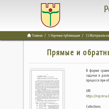
Р
Главная
1. Научные публикации
1.5 Материалы 
Прямые и обратны
В форме сравн
задачах в раз
процессе при о
URI
https://rep.brsu
Collections