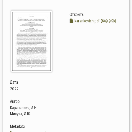
Открыть
karankevich.pdf (649.9Kb)
Дата
2022
Автор
Каранкевич, А.И.
Михута, И.Ю.
Metadata