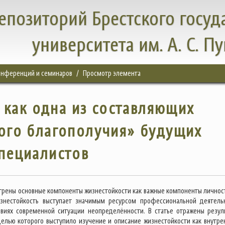
епозиторий Брестского госуд
университета им. А. С. П
конференций и семинаров
Просмотр элемента
 как одна из составляющих
ого благополучия» будущих
пециалистов
отрены основные компоненты жизнестойкости как важные компоненты личнос
изнестойкость выступает значимым ресурсом профессиональной деятель
овиях современной ситуации неопределённости. В статье отражены резул
целью которого выступило изучение и описание жизнестойкости как внутре