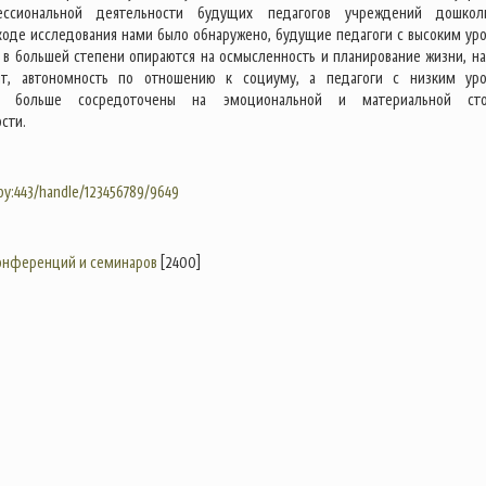
ессиональной деятельности будущих педагогов учреждений дошкол
 ходе исследования нами было обнаружено, будущие педагоги с высоким ур
 в большей степени опираются на осмысленность и планирование жизни, на
т, автономность по отношению к социуму, а педагоги с низким ур
ти больше сосредоточены на эмоциональной и материальной сто
сти.
.by:443/handle/123456789/9649
конференций и семинаров
[2400]