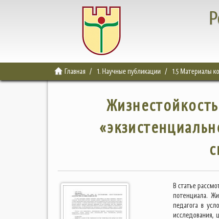
Р
Главная
1. Научные публикации
1.5 Материалы 
Жизнестойкость
«экзистенциальн
с
В статье рассм
потенциала. Ж
педагога в усл
исследования, 