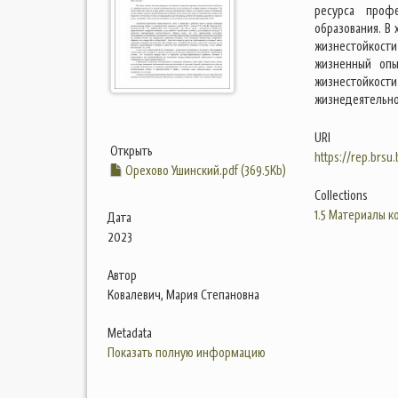
ресурса проф
образования. В
жизнестойкости
жизненный опы
жизнестойкос
жизнедеятельно
URI
Открыть
https://rep.brsu
Орехово Ушинский.pdf (369.5Kb)
Collections
1.5 Материалы 
Дата
2023
Автор
Ковалевич, Мария Степановна
Metadata
Показать полную информацию