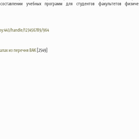
составлении учебных программ для студентов факультетов физиче
.by:443/handle/123456789/964
налах из перечня ВАК
[2549]