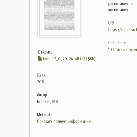
расписания и 
воспитания.
URI
https://rep.brsu
Collections
1.3 Статьи в жур
Открыть
binder2_0_20-24.pdf (633.5Kb)
Дата
2013
Автор
Головач, М.В.
Metadata
Показать полную информацию