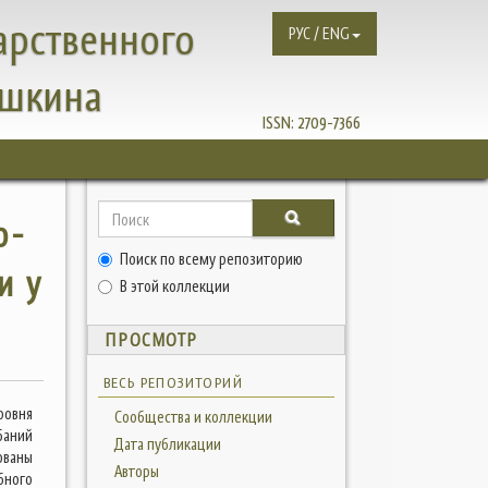
арственного
РУС / ENG
ушкина
ISSN:
2709-7366
о-
Поиск по всему репозиторию
и у
В этой коллекции
ПРОСМОТР
ВЕСЬ РЕПОЗИТОРИЙ
ровня
Сообщества и коллекции
баний
Дата публикации
ованы
Авторы
бного