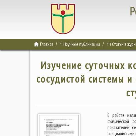
Р
Главная
1. Научные публикации
1.3 Статьи в жур
Изучение суточных к
сосудистой системы и
ст
В работе изла
физической ра
показателей с
специалистами 