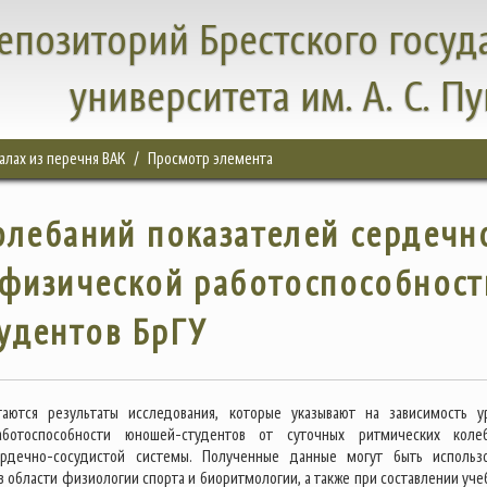
епозиторий Брестского госуд
университета им. А. С. П
налах из перечня ВАК
Просмотр элемента
олебаний показателей сердечн
 физической работоспособност
удентов БрГУ
гаются результаты исследования, которые указывают на зависимость у
ботоспособности юношей-студентов от суточных ритмических коле
ердечно-сосудистой системы. Полученные данные могут быть использ
в области физиологии спорта и биоритмологии, а также при составлении уче