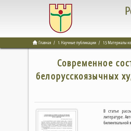
Р
Главная
1. Научные публикации
1.5 Материалы 
Современное сос
белорусскоязычных ху
В статье расс
литературе. Ав
билингвальной 