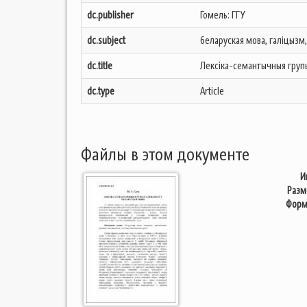
dc.publisher
Гомель: ГГУ
dc.subject
беларуская мова, галіцызм
dc.title
Лексіка-семантычныя груп
dc.type
Article
Файлы в этом документе
И
Разм
Форм