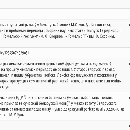
чныя групы галіцызмаў у беларускай мове / М.У. Гуль // Лингвистика,
я и проблемы перевода : сборник научных статей. Выпуск 1 / редкол.: Т.
 ] ; Гомельский гос. ун-т им. Ф. Скорины. – Гомель : ГГУ им. Ф. Скорины,
dle/123456789/9451
аюцца лексіка-семантычныя групы слоў французскага паходжання ў
 на працягу некалькіх перыядаў яе развіцця. У старабеларускі перыяд
началі паняцці ўбранства і войска. Лексіка французскага паходжання ў
 характарызуецца семантычнай разнастайнасцю, што дазваляе выдзеліць
 груп.
ыканання НДР “Лінгвістычная бяспека ва ўмовах глабалізацыі: выклікі
(на прыкладзе сучаснай беларускай мовы)” у межах гранту Беларускага
ундаметальных даследаванняў, нумар дзяржаўнай рэгістрацыі 20221040 ад
нік – М. У. Гуль.