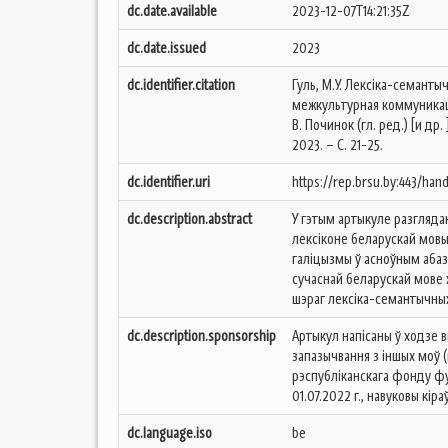
dc.date.available
2023-12-07T14:21:35Z
dc.date.issued
2023
dc.identifier.citation
Гуль, М.У. Лексіка-семанты
межкультурная коммуникаци
В. Починок (гл. ред.) [и др.
2023. – С. 21-25.
dc.identifier.uri
https://rep.brsu.by:443/han
dc.description.abstract
У гэтым артыкуле разгляд
лексіконе беларускай мовы
галіцызмы ў асноўным абаз
сучаснай беларускай мове
шэраг лексіка-семантычных
dc.description.sponsorship
Артыкул напісаны ў ходзе в
запазычвання з іншых моў 
рэспубліканскага фонду ф
01.07.2022 г., навуковы кіраў
dc.language.iso
be