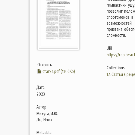
гимнастики ушу
позволит поло
спортсменов в
возможностей.
призвана обесп
сложности.
URI
https://rep.brsu
Открыть
Collections
статья.pdf (415.6Kb)
1.4 Статьи в ре
Дата
2023
Автор
Михута, И.Ю.
Лю, Ичжэ
Metadata