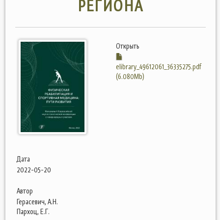
РЕГИОНА
Открыть
elibrary_49612061_36335275.pdf
(6.080Mb)
Дата
2022-05-20
Автор
Герасевич, А.Н.
Пархоц, Е.Г.