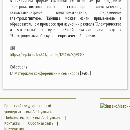
В табличной форме сравниваются основные разновидности
электромагнитного поля - стационарное электрическое,
квазистационарное электромагнитное, переменное
электромагнитное. Таблица может найти применение в
образовательном процессе при изучении раздела "Электричество
и магнетизм" в курсе общей физики или раздела
"Электродинамика" в курсе теоретической физики.
URI
https://rep.brsu.by:443/handle/123456789/9335
Collections
1.5 Материалы конференций и семинаров
[2400]
Брестский государственный
университет им. А.С.Пушкина
|
Библиотека БрГУ им. А.С.Пушкина
|
Контакты
|
Обратная связь
|
Инструкция