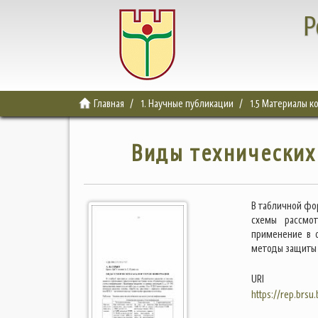
Р
Главная
1. Научные публикации
1.5 Материалы 
Виды технических
В табличной фо
схемы рассмот
применение в 
методы защиты
URI
https://rep.brsu