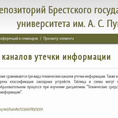
епозиторий Брестского госуд
университета им. А. С. П
конференций и семинаров
Просмотр элемента
 каналов утечки информации
рме сравниваются три вида технических каналов утечки информации. Также в
рена классификация закладных устройств. Таблица и схема могут 
образовательном процессе при изучении дисциплины "Технические средс
 информации".
.by:443/handle/123456789/9301