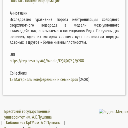
Показать полную информацию
Аннотации
Исследовано уравнение порога нейтронизации холодного
сверхплотного водорода в модели межнуклонного
взаимодействия, описываемого потенциалом Рида. Получены два
решения, одно из которых соответствует плотностям порядка
ядерных, а другое - более низким плотностям.
URI
https://rep.brsu.by:443/handle/123456789/9288
Collections
1.5 Материалы конференций и семинаров
[2400]
Брестский государственный
университет им. А.С.Пушкина
|
Библиотека БрГУ им. А.С.Пушкина
|