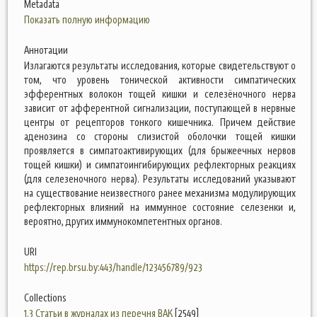
Metadata
Показать полную информацию
Аннотации
Излагаются результаты исследования, которые свидетельствуют о
том, что уровень тонической активности симпатических
эфферентных волокон тощей кишки и селезёночного нерва
зависит от афферентной сигнализации, поступающей в нервные
центры от рецепторов тонкого кишечника. Причем действие
аденозина со стороны слизистой оболочки тощей кишки
проявляется в симпатоактивирующих (для брыжеечных нервов
тощей кишки) и симпатоингибирующих рефлекторных реакциях
(для селезеночного нерва). Результаты исследований указывают
на существование неизвестного ранее механизма модулирующих
рефлекторных влияний на иммунное состояние селезенки и,
вероятно, других иммунокомпетентных органов.
URI
https://rep.brsu.by:443/handle/123456789/923
Collections
1.3 Статьи в журналах из перечня ВАК
[2549]