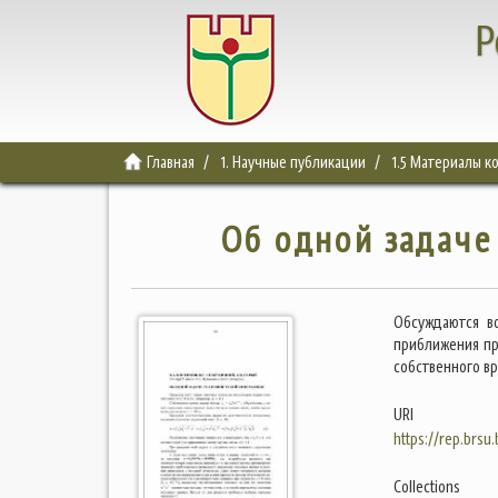
Р
Главная
1. Научные публикации
1.5 Материалы 
Об одной задаче
Обсуждаются в
приближения пр
собственного в
URI
https://rep.brsu
Collections