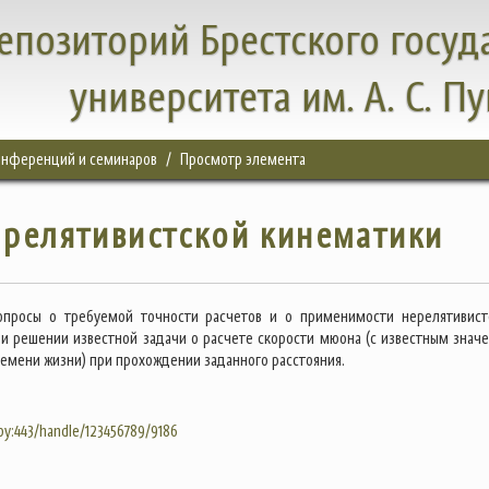
епозиторий Брестского госуд
университета им. А. С. П
конференций и семинаров
Просмотр элемента
 релятивистской кинематики
опросы о требуемой точности расчетов и о применимости нерелятивист
и решении известной задачи о расчете скорости мюона (с известным знач
ремени жизни) при прохождении заданного расстояния.
.by:443/handle/123456789/9186