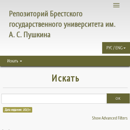
Toggle
Репозиторий Брестского
navigati
государственного университета им.
А. С. Пушкина
РУС / ENG
Искать
Искать
OK
Дата издания: 2023 ×
Show Advanced Filters