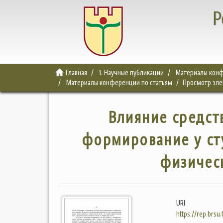
Р
Главная
1. Научные публикации
Материалы конф
Материалы конференции по статьям
Просмотр эл
Влияние средст
формирование у ст
физичес
URI
https://rep.brsu