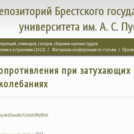
епозиторий Брестского госуд
университета им. А. С. П
еренций, семинаров, съездов, сборники научных трудов
зики и астрономии (2022)
Материалы конференции по статьям
Просм
опротивления при затухающих
колебаниях
.by:443/handle/123456789/8747