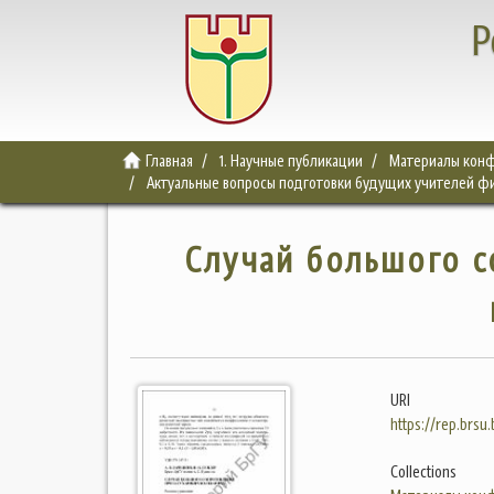
Р
Главная
1. Научные публикации
Материалы конф
Актуальные вопросы подготовки будущих учителей фи
Случай большого с
URI
https://rep.brsu
Collections