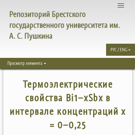
Toggle
Репозиторий Брестского
navigati
государственного университета им.
А. С. Пушкина
РУС / ENG
Просмотр элемента
Термоэлектрические
свойства Bi1–xSbx в
интервале концентраций x
= 0–0,25