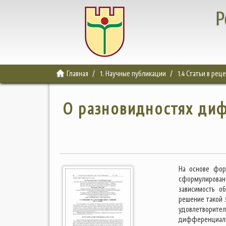
Р
Главная
1. Научные публикации
1.4 Статьи в ре
О разновидностях ди
На основе фор
сформулирована
зависимость о
решение такой 
удовлетворит
дифференциаль