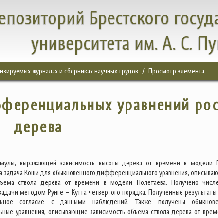
епозиторий Брестского госуд
университета им. А. С. П
цензируемых журналах и сборниках научных трудов
Просмотр элемента
фференциальных уравнений рос
дерева
мулы, выражающей зависимость высоты дерева от времени в модели Б
 задача Коши для обыкновенного дифференциального уравнения, описыва
бъема ствола дерева от времени в модели Полетаева. Получено числ
задачи методом Рунге – Кутта четвертого порядка. Полученные результаты
ельное согласие с данными наблюдений. Также получены обыкнов
ные уравнения, описывающие зависимость объема ствола дерева от врем