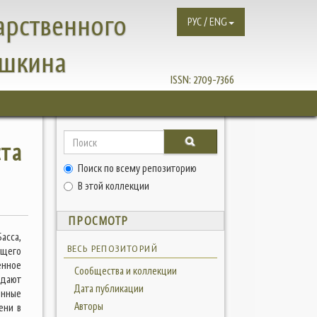
арственного
РУС / ENG
ушкина
ISSN:
2709-7366
та
Поиск по всему репозиторию
В этой коллекции
ПРОСМОТР
асса,
ВЕСЬ РЕПОЗИТОРИЙ
ющего
енное
Сообщества и коллекции
 дают
Дата публикации
енные
Авторы
ени в