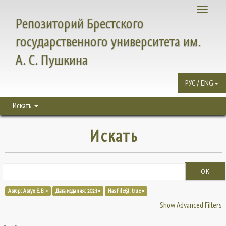
Toggle
Репозиторий Брестского
navigati
государственного университета им.
А. С. Пушкина
РУС / ENG
Искать
Искать
OK
Автор: Автух Е. В. ×
Дата издания: 2023 ×
Has File(s): true ×
Show Advanced Filters