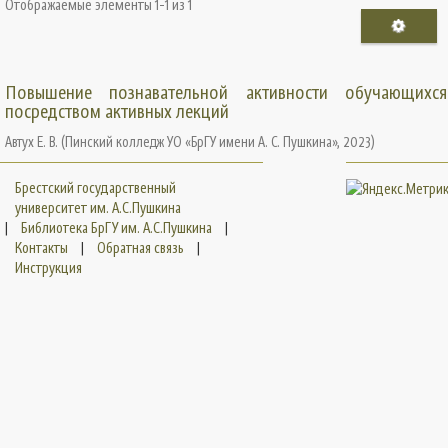
Отображаемые элементы 1-1 из 1
Повышение познавательной активности обучающихся
посредством активных лекций
Автух Е. В.
(
Пинский колледж УО «БрГУ имени А. С. Пушкина»
,
2023
)
Брестский государственный
университет им. А.С.Пушкина
|
Библиотека БрГУ им. А.С.Пушкина
|
Контакты
|
Обратная связь
|
Инструкция