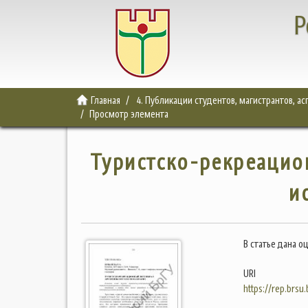
Р
Главная
4. Публикации студентов, магистрантов, а
Просмотр элемента
Туристско-рекреацио
и
В статье дана о
URI
https://rep.brsu