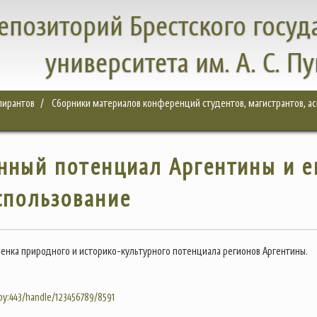
епозиторий Брестского госуд
университета им. А. С. П
спирантов
Сборники материалов конференций студентов, магистрантов, а
нный потенциал Аргентины и е
спользование
ценка природного и историко-культурного потенциала регионов Аргентины.
.by:443/handle/123456789/8591