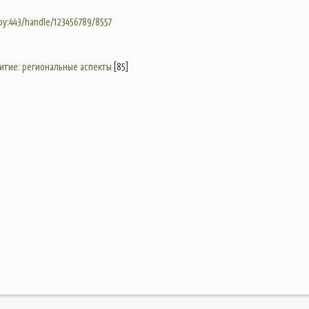
.by:443/handle/123456789/8557
итие: региональные аспекты
[85]