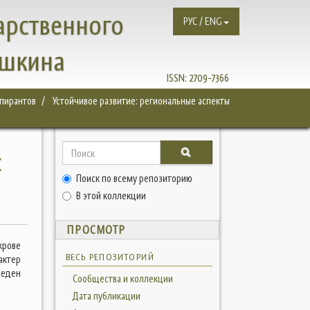
арственного
РУС / ENG
ушкина
ISSN:
2709-7366
спирантов
Устойчивое развитие: региональные аспекты
х
Поиск по всему репозиторию
В этой коллекции
ПРОСМОТР
крове
ВЕСЬ РЕПОЗИТОРИЙ
актер
веден
Сообщества и коллекции
Дата публикации