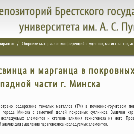
епозиторий Брестского госуд
университета им. А. С. П
спирантов
Сборники материалов конференций студентов, магистрантов, а
свинца и марганца в покровны
ападной части г. Минска
мотрено содержание тяжелых металлов (ТМ) в почвенно-грунтовом по
и города Минска с заметной долей покровных суглинков. Выявлен хар
 исследуемых элементов и степень влияния техногенеза на него. Про
 анализ для выявления парагенезиса исследуемых элементов.