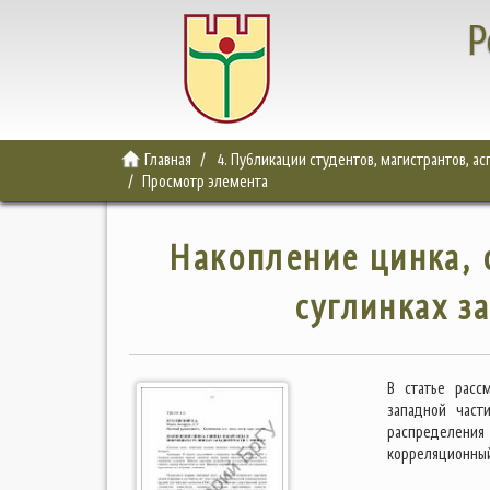
Р
Главная
4. Публикации студентов, магистрантов, а
Просмотр элемента
Накопление цинка, 
суглинках з
В статье расс
западной част
распределения
корреляционный