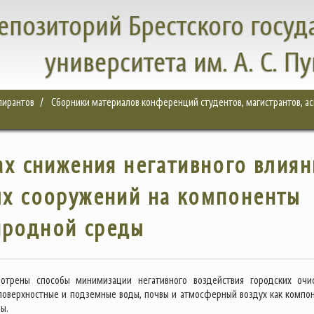
епозиторий Брестского госуд
университета им. А. С. П
спирантов
Сборники материалов конференций студентов, магистрантов, а
х снижения негативного влиян
ых сооружений на компоненты
иродной среды
мотрены способы минимизации негативного воздействия городских очи
поверхностные и подземные воды, почвы и атмосферный воздух как компо
ы.