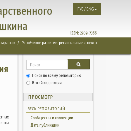
арственного
РУС / ENG
ушкина
ISSN:
2709-7366
спирантов
Устойчивое развитие: региональные аспекты
ия
Поиск по всему репозиторию
В этой коллекции
ПРОСМОТР
ВЕСЬ РЕПОЗИТОРИЙ
стных
Сообщества и коллекции
ненты
Дата публикации