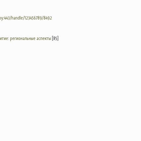
.by:443/handle/123456789/8492
итие: региональные аспекты
[85]