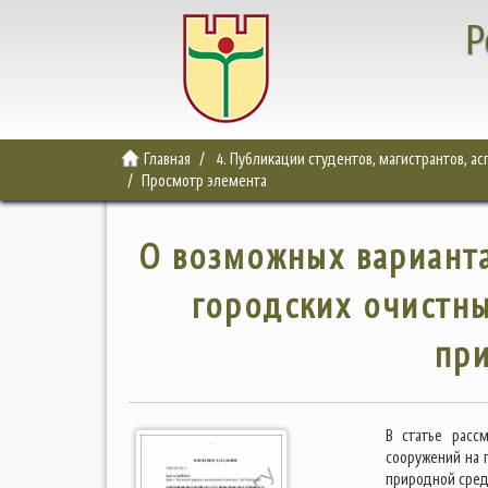
Р
Главная
4. Публикации студентов, магистрантов, а
Просмотр элемента
О возможных варианта
городских очистн
пр
В статье расс
сооружений на 
природной сред