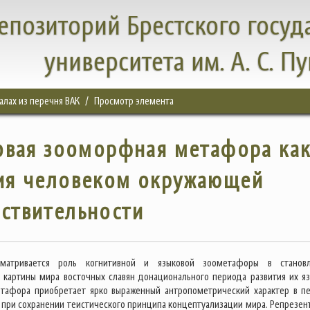
епозиторий Брестского госуд
университета им. А. С. П
налах из перечня ВАК
Просмотр элемента
овая зооморфная метафора ка
ия человеком окружающей
ствительности
сматривается роль когнитивной и языковой зоометафоры в станов
 картины мира восточных славян донационального периода развития их яз
тафора приобретает ярко выраженный антропометрический характер в п
 при сохранении теистического принципа концептуализации мира. Репрезен