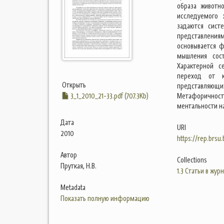
образа животн
исследуемого 
задаются сист
представлениям
основывается 
мышления сост
Характерной с
переход от к
Открыть
представляющ
3_1_2010_21-33.pdf (707.3Kb)
Метафоричност
ментальности н
Дата
URI
2010
https://rep.brsu
Автор
Collections
Пруткая, Н.В.
1.3 Статьи в жур
Metadata
Показать полную информацию