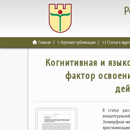
Р
Главная
1. Научные публикации
1.3 Статьи в жур
Когнитивная и язык
фактор освоен
дей
В статье рас
концептуальной
Зооморфная ме
христианизации