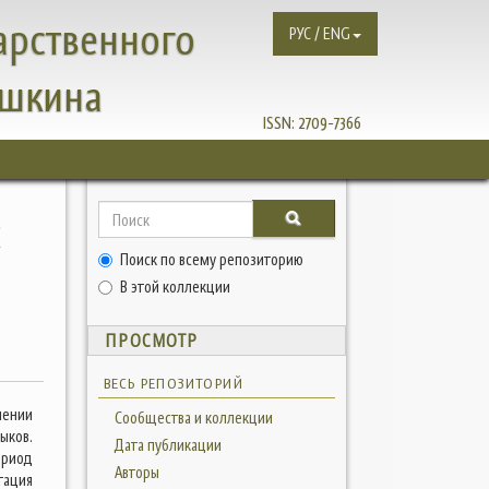
арственного
РУС / ENG
ушкина
ISSN:
2709-7366
к
Поиск по всему репозиторию
В этой коллекции
ПРОСМОТР
ВЕСЬ РЕПОЗИТОРИЙ
лении
Сообщества и коллекции
ыков.
Дата публикации
ериод
Авторы
тация