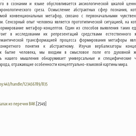
ого в сознании и языке обусловливается аксиологической шкалой ценн
хронологического среза. Осмысление абстрактных сфер познания, ко
емой конвенциональных метафор, связано с первоначальными чувстве
и. Сенсорный опыт человека является прототипической ситуацией, на ко
формирование метафор-концептов. Один из способов выявления таких е
оит в исследовании их репрезентаций средствами естественного я
емантической трансформацией процесса формирования метафоры явл
онкретного понятия к абстрактному. Изучая вербализаторы конце
их бытие человека, мы входим в смысловое поле его духовной ж
ь нашего мышления обнаруживает универсальные и специфические 
арода, отражающие особенности концептуально-языковой картины мира.
.by:443/handle/123456789/835
налах из перечня ВАК
[2549]