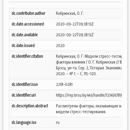
dc.contributor.author
Кобринская, О. Г.
dc.date.accessioned
2020-09-22T09:38:13Z
dc.date.available
2020-09-22T09:38:13Z
dc.date.issued
2020
dc.identifier.citation
Кобринская, О. Г. Модели стресс-тестирова
факторы влияния / О. Г. Кобринская // Весн.
Брэсц. ун-та. Сер. 2, Гісторыя. Эканоміка. Пра
2020. – № 1. – С. 115–120.
dc.identifier.issn
2218-0281
dc.identifier.uri
https://rep.brsu.by:443/handle/123456789/812
dc.description.abstract
Рассмотрены факторы, оказывающие влияни
модели стресс-тестирования.
dc.language.iso
ru