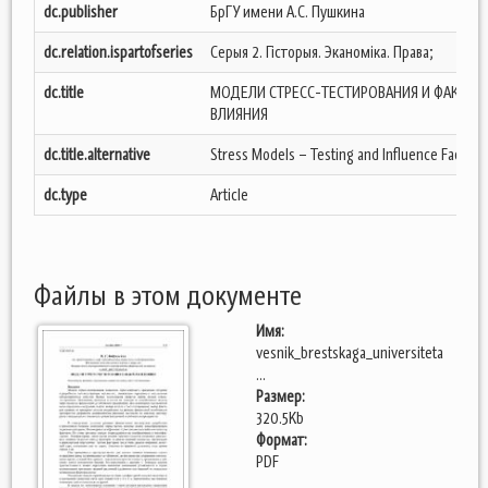
dc.publisher
БрГУ имени А.С. Пушкина
dc.relation.ispartofseries
Серыя 2. Гісторыя. Эканоміка. Права;
dc.title
МОДЕЛИ СТРЕСС-ТЕСТИРОВАНИЯ И ФАКТОР
ВЛИЯНИЯ
dc.title.alternative
Stress Models – Testing and Influence Factors
dc.type
Article
Файлы в этом документе
Имя:
vesnik_brestskaga_universiteta
...
Размер:
320.5Kb
Формат:
PDF