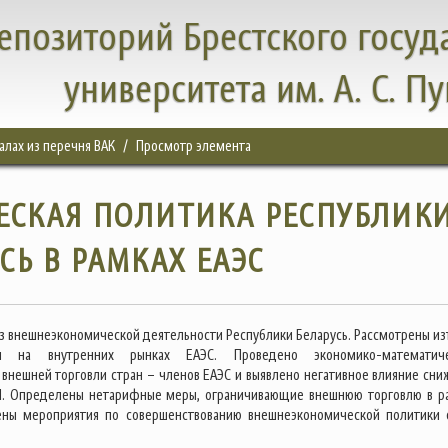
епозиторий Брестского госуд
университета им. А. С. П
налах из перечня ВАК
Просмотр элемента
СКАЯ ПОЛИТИКА РЕСПУБЛИК
СЬ В РАМКАХ ЕАЭС
з внешнеэкономической деятельности Республики Беларусь. Рассмотрены из
я на внутренних рынках ЕАЭС. Проведено экономико-математиче
внешней торговли стран – членов ЕАЭС и выявлено негативное влияние сни
ВП. Определены нетарифные меры, ограничивающие внешнюю торговлю в р
ены мероприятия по совершенствованию внешнеэкономической политики 