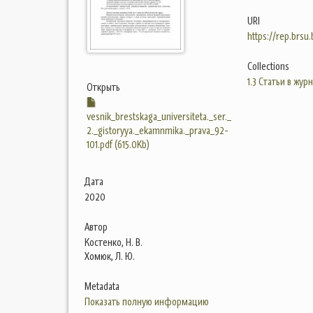
URI
https://rep.brsu
Collections
1.3 Статьи в жур
Открыть
vesnik_brestskaga_universiteta._ser._
2._gistoryya._ekamnmika._prava_92-
101.pdf (615.0Kb)
Дата
2020
Автор
Костенко, Н. В.
Хомюк, Л. Ю.
Metadata
Показать полную информацию