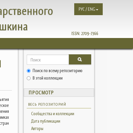
арственного
РУС / ENG
ушкина
ISSN:
2709-7366
И
Поиск по всему репозиторию
В этой коллекции
ПРОСМОТР
ъятия
ВЕСЬ РЕПОЗИТОРИЙ
ское
жения
Сообщества и коллекции
амках
Дата публикации
стран
Авторы