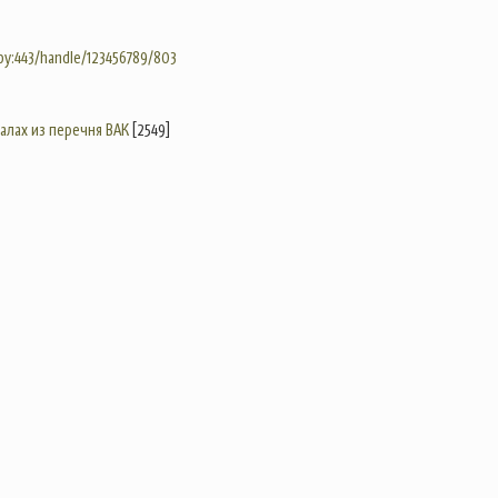
.by:443/handle/123456789/803
налах из перечня ВАК
[2549]