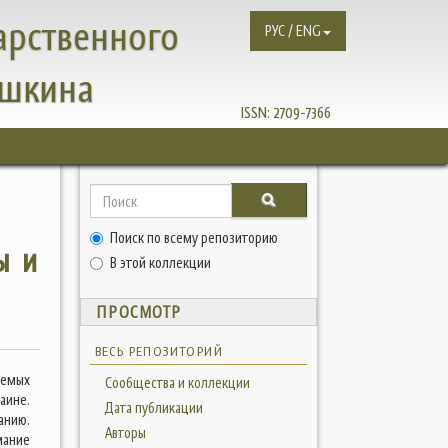
арственного
РУС / ENG
ушкина
ISSN:
2709-7366
Поиск по всему репозиторию
ы и
В этой коллекции
ПРОСМОТР
ВЕСЬ РЕПОЗИТОРИЙ
аемых
Сообщества и коллекции
аине.
Дата публикации
анию.
Авторы
мание