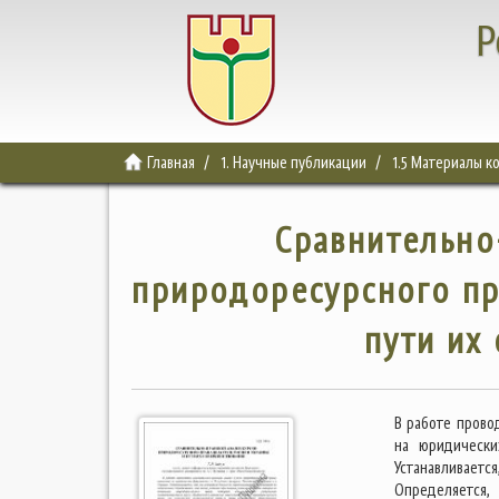
Р
Главная
1. Научные публикации
1.5 Материалы 
Сравнительно
природоресурсного пр
пути их
В работе прово
на юридически
Устанавливаетс
Определяется,