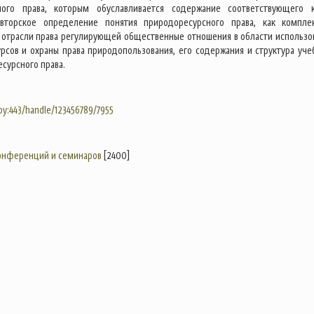
ного права, которым обуславливается содержание соответствующего к
авторское определение понятия природоресурсного права, как компле
 отрасли права регулирующей общественные отношения в области использо
рсов и охраны права природопользования, его содержания и структура уче
сурсного права.
.by:443/handle/123456789/7955
конференций и семинаров
[2400]