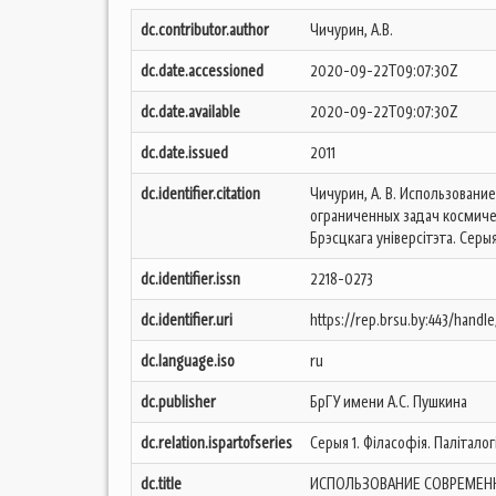
dc.contributor.author
Чичурин, А.В.
dc.date.accessioned
2020-09-22T09:07:30Z
dc.date.available
2020-09-22T09:07:30Z
dc.date.issued
2011
dc.identifier.citation
Чичурин, А. В. Использован
ограниченных задач космичес
Брэсцкага універсітэта. Серыя 
dc.identifier.issn
2218-0273
dc.identifier.uri
https://rep.brsu.by:443/handl
dc.language.iso
ru
dc.publisher
БрГУ имени А.С. Пушкина
dc.relation.ispartofseries
Серыя 1. Філасофія. Паліталог
dc.title
ИСПОЛЬЗОВАНИЕ СОВРЕМЕН