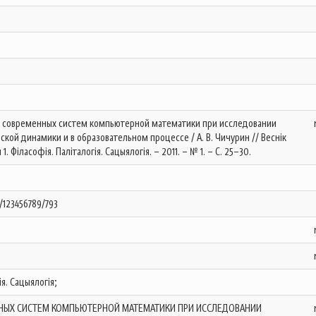
ие современных систем компьютерной математики при исследовании
кой динамики и в образовательном процессе / А. В. Чичурин // Веснік
1. Філасофія. Паліталогія. Сацыялогія. – 2011. – № 1. – С. 25–30.
e/123456789/793
ія. Сацыялогія;
НЫХ СИСТЕМ КОМПЬЮТЕРНОЙ МАТЕМАТИКИ ПРИ ИССЛЕДОВАНИИ