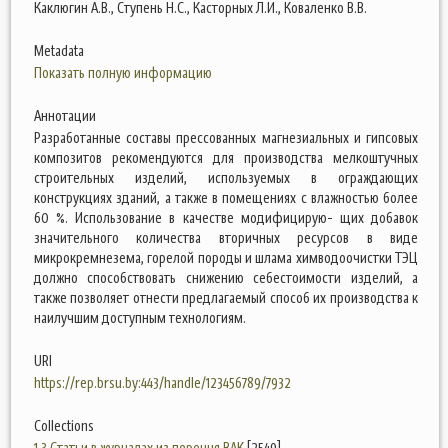
Каклюгин А.В., Ступень Н.С., Касторных Л.И., Коваленко В.В.
Metadata
Показать полную информацию
Аннотации
Разработанные составы прессованных магнезиальных и гипсовых
композитов рекомендуются для производства мелкоштучных
строительных изделий, используемых в ограждающих
конструкциях зданий, а также в помещениях с влажностью более
60 %. Использование в качестве модифицирую- щих добавок
значительного количества вторичных ресурсов в виде
микрокремнезема, горелой породы и шлама химводоочистки ТЭЦ
должно способствовать снижению себестоимости изделий, а
также позволяет отнести предлагаемый способ их производства к
наилучшим доступным технологиям.
URI
https://rep.brsu.by:443/handle/123456789/7932
Collections
1.3 Статьи в журналах из перечня ВАК
[2549]