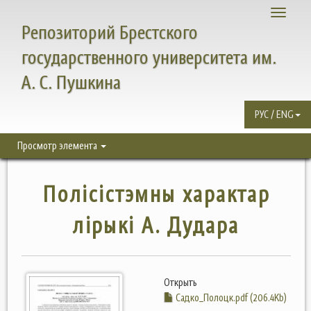
Toggle
Репозиторий Брестского
navigati
государственного университета им.
А. С. Пушкина
РУС / ENG
Просмотр элемента
Полісістэмны характар
лірыкі А. Дудара
Открыть
Садко_Полоцк.pdf (206.4Kb)