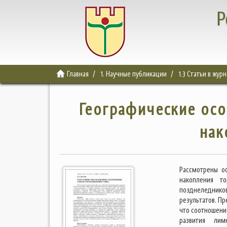
Р
Главная
1. Научные публикации
1.3 Статьи в жур
Географические осо
нак
Рассмотрены о
накопления т
позднеледнико
результатов. П
что соотношени
развития лим