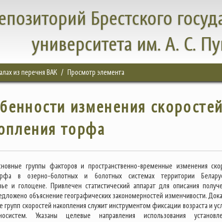
епозиторий Брестского госуд
университета им. А. С. П
налах из перечня ВАК
Просмотр элемента
бенности изменения скоросте
опления торфа
сновные группы факторов и пространственно-временные изменения ско
орфа в озерно-болотных и болотных системах территории Белар
вье и голоцене. Привлечен статистический аппарат для описания получ
редложено объяснение географических закономерностей изменчивости. Дока
е групп скоростей накопления служит инструментом фиксации возраста и ус
носистем. Указаны целевые направления использования установл