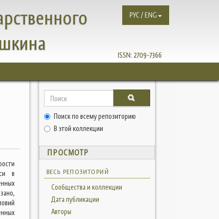
арственного
РУС / ENG
ушкина
ISSN:
2709-7366
й
Поиск по всему репозиторию
В этой коллекции
ПРОСМОТР
рости
ВЕСЬ РЕПОЗИТОРИЙ
уси в
енных
Сообщества и коллекции
зано,
Дата публикации
ловий
Авторы
енных