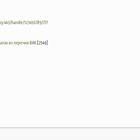
.by:443/handle/123456789/777
налах из перечня ВАК
[2549]