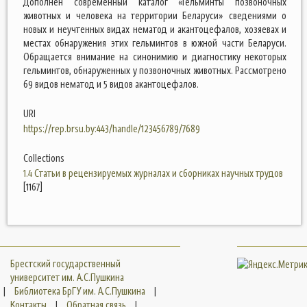
Дополнен современный каталог «Гельминты позвоночных
животных и человека на территории Беларуси» сведениями о
новых и неучтенных видах нематод и акантоцефалов, хозяевах и
местах обнаружения этих гельминтов в южной части Беларуси.
Обращается внимание на синонимию и диагностику некоторых
гельминтов, обнаруженных у позвоночных животных. Рассмотрено
69 видов нематод и 5 видов акантоцефалов.
URI
https://rep.brsu.by:443/handle/123456789/7689
Collections
1.4 Статьи в рецензируемых журналах и сборниках научных трудов
[1167]
Брестский государственный
университет им. А.С.Пушкина
|
Библиотека БрГУ им. А.С.Пушкина
|
Контакты
|
Обратная связь
|