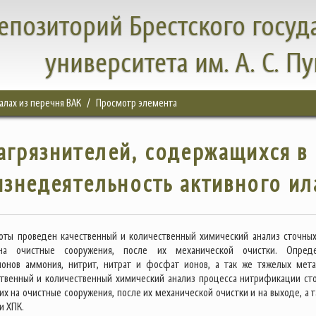
епозиторий Брестского госуд
университета им. А. С. П
налах из перечня ВАК
Просмотр элемента
агрязнителей, содержащихся в
изнедеятельность активного ил
оты проведен качественный и количественный химический анализ сточных
на очистные сооружения, после их механической очистки. Опред
ионов аммония, нитрит, нитрат и фосфат ионов, а так же тяжелых мета
твенный и количественный химический анализ процесса нитрификации ст
х на очистные сооружения, после их механической очистки и на выходе, а т
и ХПК.