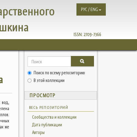
арственного
РУС / ENG
ушкина
ISSN:
2709-7366
Поиск по всему репозиторию
а
В этой коллекции
ПРОСМОТР
 вод,
ВЕСЬ РЕПОЗИТОРИЙ
елена
ллов.
Сообщества и коллекции
очных
Дата публикации
ак же
Авторы