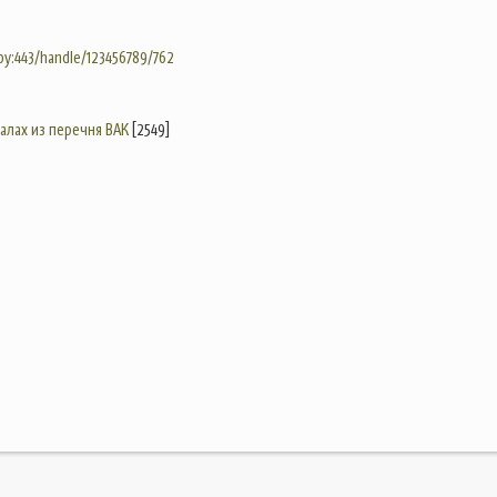
.by:443/handle/123456789/762
налах из перечня ВАК
[2549]