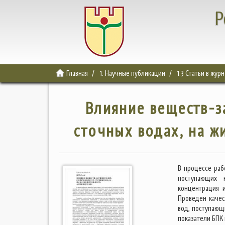
Р
Главная
1. Научные публикации
1.3 Статьи в жур
Влияние веществ-з
сточных водах, на ж
В процессе раб
поступающих 
концентрация 
Проведен качес
вод, поступающи
показатели БПК 