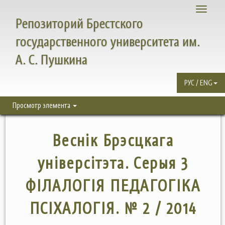
Toggle
Репозиторий Брестского
navigati
государственного университета им.
А. С. Пушкина
РУС / ENG
Просмотр элемента
Веснік Брэсцкага
універсітэта. Серыя 3
ФІЛАЛОГІЯ ПЕДАГОГІКА
ПСІХАЛОГІЯ. № 2 / 2014