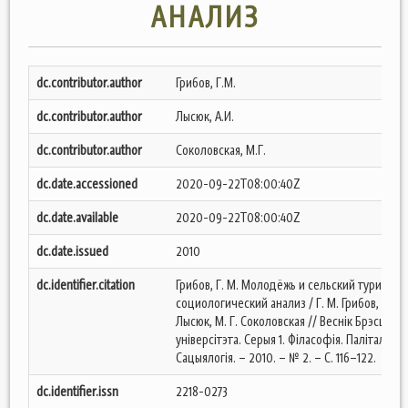
АНАЛИЗ
dc.contributor.author
Грибов, Г.М.
dc.contributor.author
Лысюк, А.И.
dc.contributor.author
Соколовская, М.Г.
dc.date.accessioned
2020-09-22T08:00:40Z
dc.date.available
2020-09-22T08:00:40Z
dc.date.issued
2010
dc.identifier.citation
Грибов, Г. М. Молодёжь и сельский туризм:
социологический анализ / Г. М. Грибов, А. И.
Лысюк, М. Г. Соколовская // Веснік Брэсцкага
універсітэта. Серыя 1. Філасофія. Паліталогія.
Сацыялогія. – 2010. – № 2. – С. 116–122.
dc.identifier.issn
2218-0273