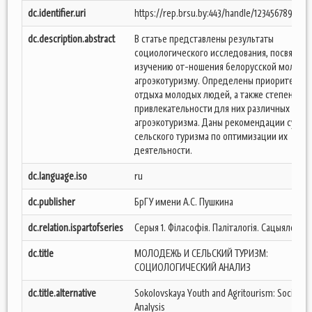
dc.identifier.uri
https://rep.brsu.by:443/handle/123456789/740
dc.description.abstract
В статье представлены результаты
социологического исследования, посвящен
изучению от-ношения белорусской молоде
агроэкотуризму. Определены приоритеты
отдыха молодых людей, а также степень
привлекательности для них различных аспе
агроэкотуризма. Даны рекомендации субъе
сельского туризма по оптимизации их
деятельности.
dc.language.iso
ru
dc.publisher
БрГУ имени А.С. Пушкина
dc.relation.ispartofseries
Серыя 1. Філасофія. Паліталогія. Сацыялогія;
dc.title
МОЛОДЕЖЬ И СЕЛЬСКИЙ ТУРИЗМ:
СОЦИОЛОГИЧЕСКИЙ АНАЛИЗ
dc.title.alternative
Sokolovskaya Youth and Agritourism: Sociologi
Analysis