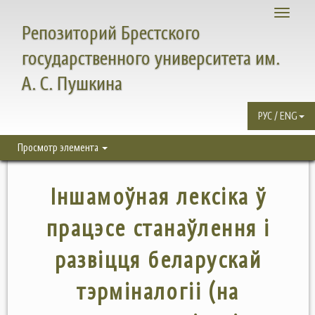
Toggle
Репозиторий Брестского
navigati
государственного университета им.
А. С. Пушкина
РУС / ENG
Просмотр элемента
Іншамоўная лексіка ў
працэсе станаўлення і
развіцця беларускай
тэрміналогіі (на