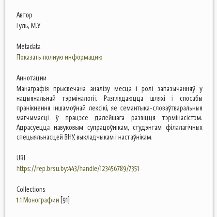
Автор
Гуль, М.У.
Metadata
Показать полную информацию
Аннотации
Манаграфія прысвечана аналізу месца і ролі запазычанняў у
нацыянальнай тэрміналогіі. Разглядаюцца шляхі і спосабы
пранікнення іншамоўнай лексікі, яе семантыка-словаўтваральныя
магчымасці ў працэсе далейшага развіцця тэрмінасістэм.
Адрасуецца навуковым супрацоўнікам, студэнтам філалагічных
спецыяльнасцей ВНУ, выкладчыкам і настаўнікам.
URI
https://rep.brsu.by:443/handle/123456789/7351
Collections
1.1 Монографии
[91]