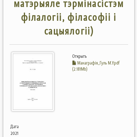
матэрыяле тэрмінасістэм
філалогіі, філасофіі і
сацыялогіі)
Открыть
Манаграфія_Гуль М.У.pdf
(2.181Mb)
Дата
2021