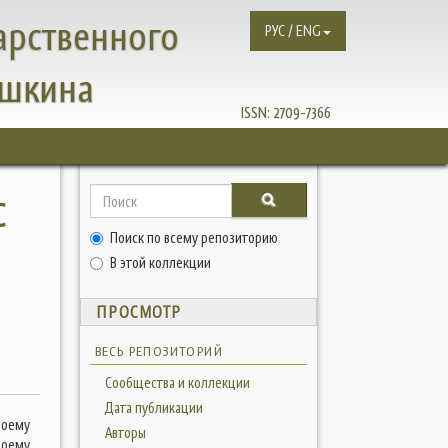
арственного
РУС / ENG
ушкина
ISSN:
2709-7366
С
Поиск по всему репозиторию
В
В этой коллекции
ПРОСМОТР
ВЕСЬ РЕПОЗИТОРИЙ
Сообщества и коллекции
Дата публикации
воему
Авторы
воему