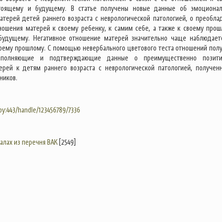
тоящему и будущему. В статье получены новые данные об эмоциона
атерей детей раннего возраста с неврологической патологией, о преобла
ношения матерей к своему ребенку, к самим себе, а также к своему прош
будущему. Негативное отношение матерей значительно чаще наблюдает
оему прошлому. С помощью невербального цветового теста отношений пол
дополняющие и подтверждающие данные о преимущественно позит
ерей к детям раннего возраста с неврологической патологией, получен
ников.
.by:443/handle/123456789/7336
налах из перечня ВАК
[2549]