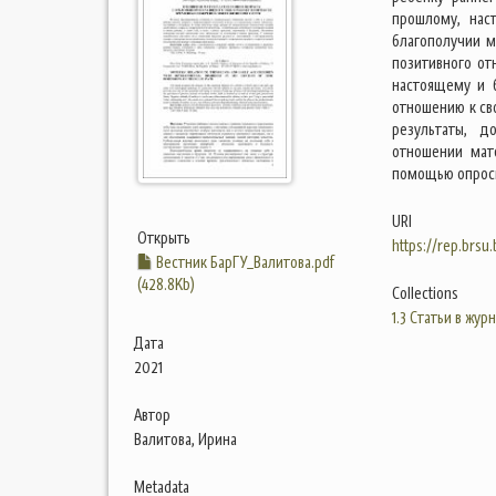
прошлому, нас
благополучии м
позитивного от
настоящему и 
отношению к св
результаты, 
отношении мат
помощью опрос
URI
Открыть
https://rep.brsu
Вестник БарГУ_Валитова.pdf
(428.8Kb)
Collections
1.3 Статьи в жур
Дата
2021
Автор
Валитова, Ирина
Metadata