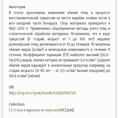
Аннотации
В статье прослежены изменения обилия птиц в процессе
восстановительной сукцессии на месте вырубки еловых лесов в
юго-западной части Беларуси. Сбор материала проводился в
1992–2012 гг. Применялись общепринятые методы учета птиц и
статистической обработки материала. Установлено, что в ходе
сукцессий (6 стадий, возраст от 1 до 100 лет) видовое
разнообразие птиц увеличивается от 10 до 59 видов. Установлены
обилие видов (ос/км²) и межгодовая изменчивость в течение 11
сезонов. Коэффициент вариации (CV) наиболее высокий (50,0–
134,0%) у видов, обилие которых не превышает 5,0 ос/км². Среднее
обилие видов варьирует в значительных пределах, например, на
стадии возраста 50-80 лет – от 0,5 ос/км² (малый подорлик) до
130,6 ос/км² (зяблик).
URI
https://rep.brsu.by:443/handle/123456789/7335
Collections
1.3 Статьи в журналах из перечня ВАК
[2549]